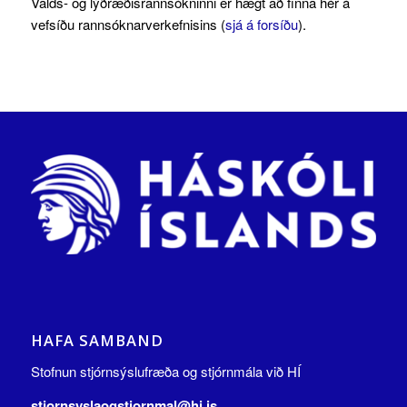
Valds- og lýðræðisrannsókninni er hægt að finna hér á
vefsíðu rannsóknarverkefnisins (
sjá á forsíðu
).
HAFA SAMBAND
Stofnun stjórnsýslufræða og stjórnmála við HÍ
stjornsyslaogstjornmal@hi.is