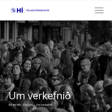
Um verkefnið
Þú ert hér:
Forsíða
/
Um verkefnið