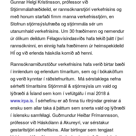
Gunnar Helgi Kristinsson, prófessor við
Stjórnmálafræðideild, er rannsóknarstjóri verkefnisins og
með honum starfaði fimm manna verkefnisstjórn, en
Stofnun stjórnsýslufræða og stjórnmála sér um
utanumhald verkefnisins. Um 30 fræðimenn og nemendur
úr ólíkum deildum Félagsvísindasviðs hafa tekið þátt í því
rannsókninni, en einnig hafa fræðimenn úr heimspekideild
HÍ og við erlenda háskóla komið að henni.
Rannsóknarniðurstöður verkefnisins hafa verið birtar bæði
í innlendum og erlendum tímaritum, sem og í bókaköflum
og verið kynntar í ráðstefnuritum. Má sérstaklega nefna
sérhefti tímaritsins Stjórnmál & stjórnsýsla um vald og
lýðræði á Ísland sem kom í vefútgáfu í maí 2018 á
www.irpa.is
. Í sérhefinu er að finna tíu ritrýndar greinar á
ensku sem allar taka á þáttum sem snerta vald og lýðræði
í íslensku samfélagi. Guðmundur Heiðar Frímannsson,
prófessor við Háskólann á Akureyri, var sérstakur
gestaritstjóri sérheftisins. Allar birtingar sem tengjast