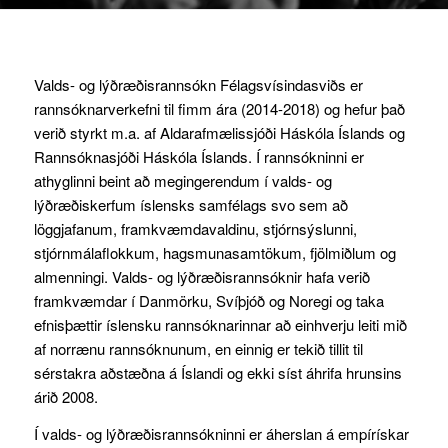
Valds- og lýðræðisrannsókn Félagsvísindasviðs er
rannsóknarverkefni til fimm ára (2014-2018) og hefur það
verið styrkt m.a. af Aldarafmælissjóði Háskóla Íslands og
Rannsóknasjóði Háskóla Íslands. Í rannsókninni er
athyglinni beint að megingerendum í valds- og
lýðræðiskerfum íslensks samfélags svo sem að
löggjafanum, framkvæmdavaldinu, stjórnsýslunni,
stjórnmálaflokkum, hagsmunasamtökum, fjölmiðlum og
almenningi. Valds- og lýðræðisrannsóknir hafa verið
framkvæmdar í Danmörku, Svíþjóð og Noregi og taka
efnisþættir íslensku rannsóknarinnar að einhverju leiti mið
af norrænu rannsóknunum, en einnig er tekið tillit til
sérstakra aðstæðna á Íslandi og ekki síst áhrifa hrunsins
árið 2008.
Í valds- og lýðræðisrannsókninni er áherslan á empírískar