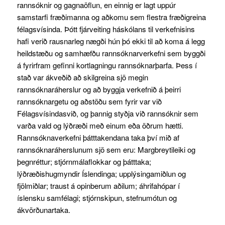
rannsóknir og gagnaöflun, en einnig er lagt uppúr
samstarfi fræðimanna og aðkomu sem flestra fræðigreina
félagsvísinda. Þótt fjárveiting háskólans til verkefnisins
hafi verið rausnarleg nægði hún þó ekki til að koma á legg
heildstæðu og samhæfðu rannsóknarverkefni sem byggði
á fyrirfram gefinni kortlagningu rannsóknarþarfa. Þess í
stað var ákveðið að skilgreina sjö megin
rannsóknaráherslur og að byggja verkefnið á þeirri
rannsóknargetu og aðstöðu sem fyrir var við
Félagsvísindasvið, og þannig styðja við rannsóknir sem
varða vald og lýðræði með einum eða öðrum hætti.
Rannsóknaverkefni þátttakendana taka því mið af
rannsóknaráherslunum sjö sem eru: Margbreytileiki og
þegnréttur; stjórnmálaflokkar og þátttaka;
lýðræðishugmyndir Íslendinga; upplýsingamiðlun og
fjölmiðlar; traust á opinberum aðilum; áhrifahópar í
íslensku samfélagi; stjórnskipun, stefnumótun og
ákvörðunartaka.