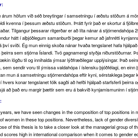
r:
u árum höfum við séð breytingar í samsetningu í æðstu stöðum á mör
öldi kvenna í þessum æðstu stöðum. Þrátt fyrir það er skortur á fjölbrey
aðar. Tilgangur þessarar ritgerðar er að líta nánar á stjórnendahópa 
endur hátt í alþjóðlegum samanburði þegar kemur að jafnrétti kynjanna
 því sviði. Ég mun einnig skoða nánar hvaða tengslanet hafa hjálpað 
þeirra sem stjórna Íslandi. Tvö gagnamengi styðja niðurstöðurnar. Það f
tækin lögðu til og innihalda ýmsar lýðfræðilegar upplýsingar. Það sei
 sem sendir voru til ýmissa valdahópa í íslensku þjóðfélagi, en einn þ
an mun á samsetningu stjórnendahópa eftir kyni, sérstaklega þegar k
 hvers konar tengslanet fólk sagði að hefði hjálpað starfsferli þeirra og
sjá að það eru margir þættir sem eru á bakvið kynjamismuninn í stj
:
 years, we have seen changes in the composition of top positions in m
of women in these top positions. Nevertheless, lack of gender diversit
se of this thesis is to take a closer look at the managerial group of 
d scores high in international comparison when it comes to gender equa