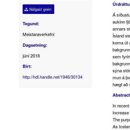
Úrdráttu
Nálgast grein
Á síðust
aukinn fj
Tegund:
annars st
Meistaraverkefni
Ísland st
koma út á
Dagsetning:
bakgrunn 
júní 2018
sem fyrir
bakgrunn,
Birt:
sýna stór
http://hdl.handle.net/1946/30134
mun á því
hægt að 
Abstract
In recent
increase 
The purpo
As Icelan