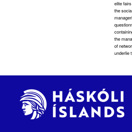
elite fai
the socia
manageri
questionn
containin
the manag
of networ
underlie 