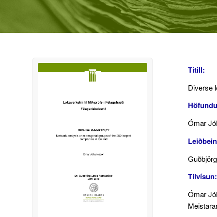
Titill:
Diverse l
Höfundu
Ómar Jó
Leiðbein
Guðbjörg 
Tilvísun:
Ómar Jóh
Meistarar