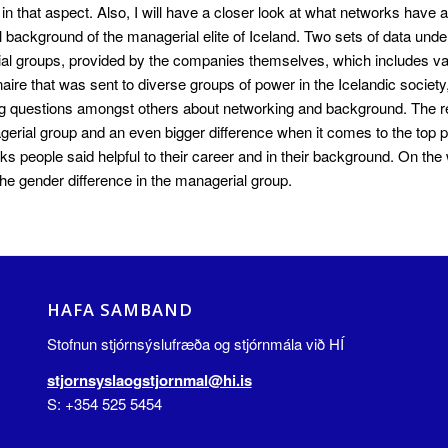
rs in that aspect. Also, I will have a closer look at what networks have
l background of the managerial elite of Iceland. Two sets of data underlie
al groups, provided by the companies themselves, which includes var
aire that was sent to diverse groups of power in the Icelandic socie
g questions amongst others about networking and background. The res
erial group and an even bigger difference when it comes to the top pos
ks people said helpful to their career and in their background. On th
the gender difference in the managerial group.
HAFA SAMBAND
Stofnun stjórnsýslufræða og stjórnmála við HÍ
stjornsyslaogstjornmal@hi.is
S: +354 525 5454