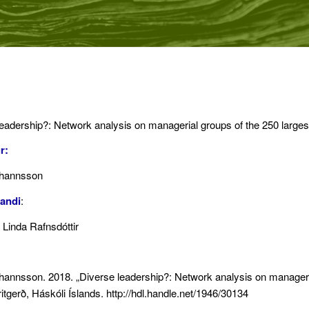
eadership?: Network analysis on managerial groups of the 250 larges
r:
hannsson
andi
:
Linda Rafnsdóttir
annsson. 2018. „Diverse leadership?: Network analysis on manageria
itgerð, Háskóli Íslands. http://hdl.handle.net/1946/30134