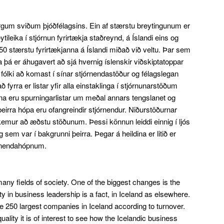
gum sviðum þjóðfélagsins. Ein af stærstu breytingunum er
tileika í stjórnun fyrirtækja staðreynd, á Íslandi eins og
250 stærstu fyrirtækjanna á Íslandi miðað við veltu. Þar sem
 þá er áhugavert að sjá hvernig íslenskir viðskiptatoppar
fólki að komast í sínar stjórnendastöður og félagslegan
yrra er listar yfir alla einstaklinga í stjórnunarstöðum
nna eru spurningarlistar um meðal annars tengslanet og
eirra hópa eru ofangreindir stjórnendur. Niðurstöðurnar
emur að æðstu stöðunum. Þessi könnun leiddi einnig í ljós
 sem var í bakgrunni þeirra. Þegar á heildina er litið er
órnendahópnum.
any fields of society. One of the biggest changes is the
y in business leadership is a fact, in Iceland as elsewhere.
the 250 largest companies in Iceland according to turnover.
lity it is of interest to see how the Icelandic business